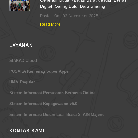
Generasi Muda Rangas Barat dengan Literasi
Digital: Saring Dulu, Baru Sharing
Posted On : 02 November 2025
Read More
LAYANAN
SIAKAD Cloud
PUSAKA Kemenag Super Apps
UMM Reguler
Sistem Informasi Persutaran Berbasis Online
SIstem Informasi Kepegawaian v5.0
Sistem Informasi Dosen Luar Biasa STAIN Majene
KONTAK KAMI