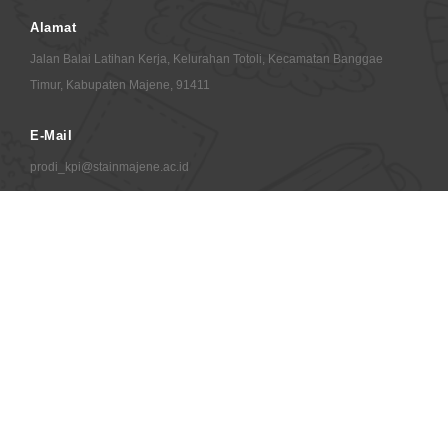
Alamat
Jalan Balai Latihan Kerja, Kelurahan Totoli, Kecamatan Banggae
Timur, Kabupaten Majene, 91411
E-Mail
prodi_kpi@stainmajene.ac.id
© 2026 Copyrights TIPD STAIN Majene
your ip : 216.73.216.63