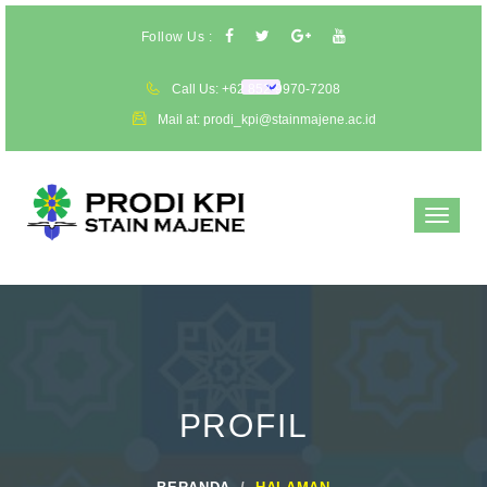
Follow Us :
Call Us: +62 852-9970-7208
Mail at: prodi_kpi@stainmajene.ac.id
Toggle
navigat
PROFIL