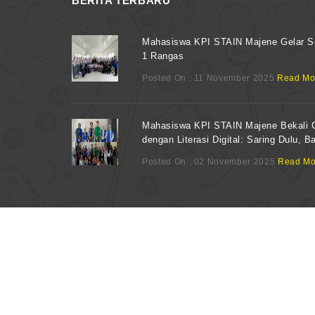
BERITA TERBARU
Mahasiswa KPI STAIN Majene Gelar S
1 Rangas
Posted On : 11 November 2025
Read Mo
Mahasiswa KPI STAIN Majene Bekali 
dengan Literasi Digital: Saring Dulu, B
Posted On : 02 November 2025
Read Mo
© 2026 Copyrights TIPD STAIN Majene