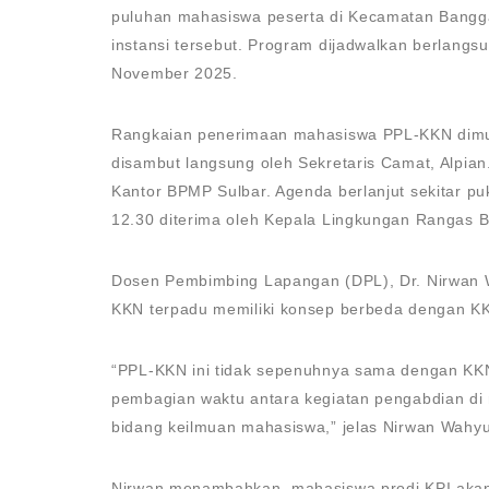
puluhan mahasiswa peserta di Kecamatan Bangga
instansi tersebut. Program dijadwalkan berlang
November 2025.
Rangkaian penerimaan mahasiswa PPL-KKN dimul
disambut langsung oleh Sekretaris Camat, Alpian
Kantor BPMP Sulbar. Agenda berlanjut sekitar pu
12.30 diterima oleh Kepala Lingkungan Rangas Ba
Dosen Pembimbing Lapangan (DPL), Dr. Nirwan 
KKN terpadu memiliki konsep berbeda dengan KK
“PPL-KKN ini tidak sepenuhnya sama dengan KKN
pembagian waktu antara kegiatan pengabdian di
bidang keilmuan mahasiswa,” jelas Nirwan Wahy
Nirwan menambahkan, mahasiswa prodi KPI akan 