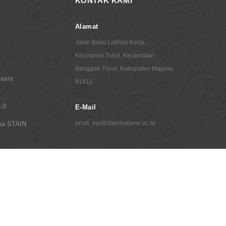
KONTAK KAMI
Alamat
Jalan Balai Latihan Kerja,
Kelurahan Totoli, Kecamatan
Banggae Timur, Kabupaten Majene,
asis
91411
.0
E-Mail
prodi_kpi@stainmajene.ac.id
sa STAIN