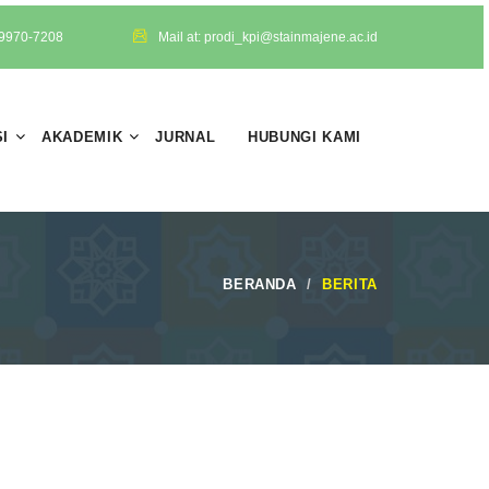
-9970-7208
Mail at: prodi_kpi@stainmajene.ac.id
I
AKADEMIK
JURNAL
HUBUNGI KAMI
BERANDA
BERITA