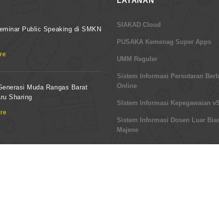
LAYANAN
SIAKAD Cloud
eminar Public Speaking di SMKN
PUSAKA Kemenag Super Apps
re
UMM Reguler
Sistem Informasi Persutaran Berb
Online
Generasi Muda Rangas Barat
aru Sharing
SIstem Informasi Kepegawaian v5
re
Sistem Informasi Dosen Luar Bia
Majene