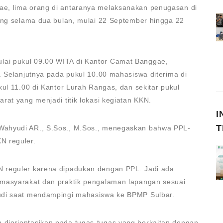
e, lima orang di antaranya melaksanakan penugasan di
sung selama dua bulan, mulai 22 September hingga 22
ai pukul 09.00 WITA di Kantor Camat Banggae,
. Selanjutnya pada pukul 10.00 mahasiswa diterima di
kul 11.00 di Kantor Lurah Rangas, dan sekitar pukul
rat yang menjadi titik lokasi kegiatan KKN.
I
T
Wahyudi AR., S.Sos., M.Sos., menegaskan bahwa PPL-
N reguler.
 reguler karena dipadukan dengan PPL. Jadi ada
 masyarakat dan praktik pengalaman lapangan sesuai
udi saat mendampingi mahasiswa ke BPMP Sulbar.
diorientasikan pada tugas-tugas yang berkaitan dengan